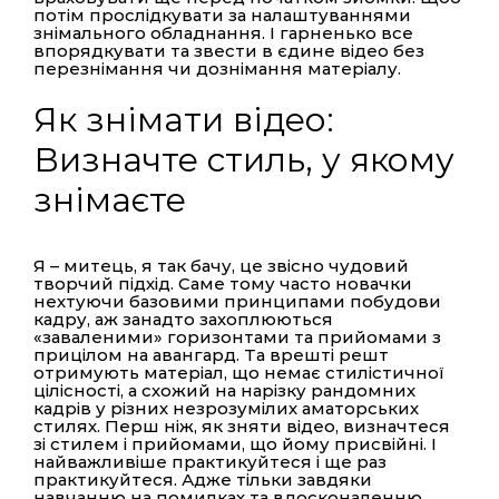
потім прослідкувати за налаштуваннями
знімального обладнання. І гарненько все
впорядкувати та звести в єдине відео без
перезнімання чи дознімання матеріалу.
Як знімати відео:
Визначте стиль, у якому
знімаєте
Я – митець, я так бачу, це звісно чудовий
творчий підхід. Саме тому часто новачки
нехтуючи базовими принципами побудови
кадру, аж занадто захоплюються
«заваленими» горизонтами та прийомами з
прицілом на авангард. Та врешті решт
отримують матеріал, що немає стилістичної
цілісності, а схожий на нарізку рандомних
кадрів у різних незрозумілих аматорських
стилях. Перш ніж, як зняти відео, визначтеся
зі стилем і прийомами, що йому присвійні. І
найважливіше практикуйтеся і ще раз
практикуйтеся. Адже тільки завдяки
навчанню на помилках та вдосконаленню