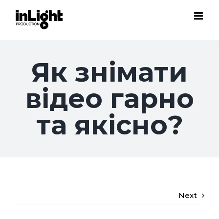
Skip
to
content
Як знімати
відео гарно
та якісно?
Next