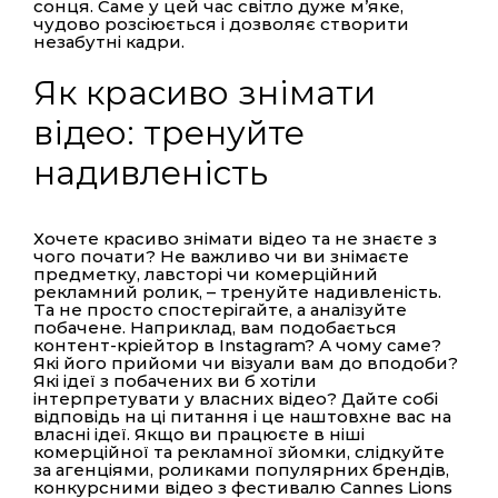
сонця. Саме у цей час світло дуже м’яке,
чудово розсіюється і дозволяє створити
незабутні кадри.
Як красиво знімати
відео: тренуйте
надивленість
Хочете красиво знімати відео та не знаєте з
чого почати? Не важливо чи ви знімаєте
предметку, лавсторі чи комерційний
рекламний ролик, – тренуйте надивленість.
Та не просто спостерігайте, а аналізуйте
побачене. Наприклад, вам подобається
контент-кріейтор в Instagram? А чому саме?
Які його прийоми чи візуали вам до вподоби?
Які ідеї з побачених ви б хотіли
інтерпретувати у власних відео? Дайте собі
відповідь на ці питання і це наштовхне вас на
власні ідеї. Якщо ви працюєте в ніші
комерційної та рекламної зйомки, слідкуйте
за агенціями, роликами популярних брендів,
конкурсними відео з фестивалю Cannes Lions