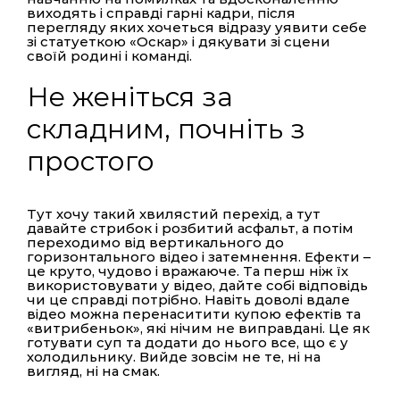
виходять і справді гарні кадри, після
перегляду яких хочеться відразу уявити себе
зі статуеткою «Оскар» і дякувати зі сцени
своїй родині і команді.
Не женіться за
складним, почніть з
простого
Тут хочу такий хвилястий перехід, а тут
давайте стрибок і розбитий асфальт, а потім
переходимо від вертикального до
горизонтального відео і затемнення. Ефекти –
це круто, чудово і вражаюче. Та перш ніж їх
використовувати у відео, дайте собі відповідь
чи це справді потрібно. Навіть доволі вдале
відео можна перенаситити купою ефектів та
«витрибеньок», які нічим не виправдані. Це як
готувати суп та додати до нього все, що є у
холодильнику. Вийде зовсім не те, ні на
вигляд, ні на смак.