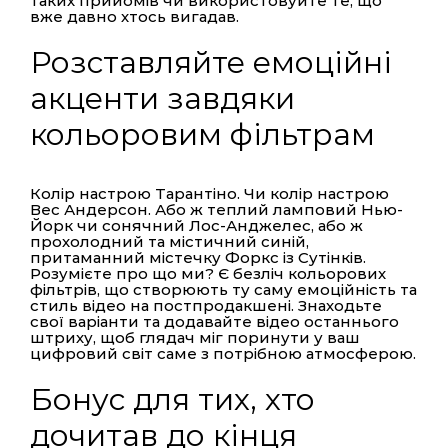
таких прийомів чи використовуйте те, що
вже давно хтось вигадав.
Розставляйте емоційні
акценти завдяки
кольоровим фільтрам
Колір настрою Тарантіно. Чи колір настрою
Вес Андерсон. Або ж теплий ламповий Нью-
Йорк чи сонячний Лос-Анджелес, або ж
прохолодний та містичний синій,
притаманний містечку Форкс із Сутінків.
Розумієте про що ми? Є безліч кольорових
фільтрів, що створюють ту саму емоційність та
стиль відео на постпродакшені. Знаходьте
свої варіанти та додавайте відео останнього
штриху, щоб глядач міг поринути у ваш
цифровий світ саме з потрібною атмосферою.
Бонус для тих, хто
дочитав до кінця