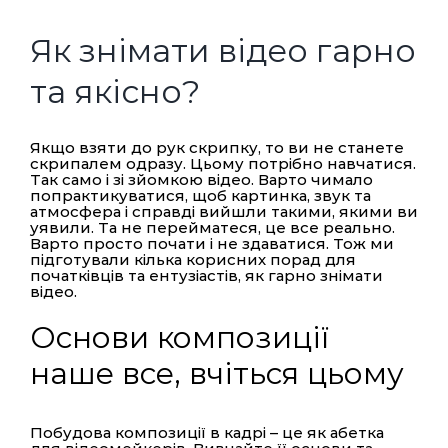
Як знімати відео гарно
та якісно?
Якщо взяти до рук скрипку, то ви не станете
скрипалем одразу. Цьому потрібно навчатися.
Так само і зі зйомкою відео. Варто чимало
попрактикуватися, щоб картинка, звук та
атмосфера і справді вийшли такими, якими ви
уявили. Та не перейматеся, це все реально.
Варто просто почати і не здаватися. Тож ми
підготували кілька корисних порад для
початківців та ентузіастів, як гарно знімати
відео.
Основи композиції
наше все, вчіться цьому
Побудова композиції в кадрі – це як абетка