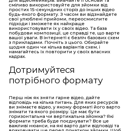
для відеомейкерів. Вивчайте її основи та
сміливо використовуйте для зйомки від
простих 15-секундних сторіз до інших відео
будь-якого формату. З часом ви відзнайдете
свої улюблені прийоми, переосмислите
підходи і зможете як найкраще
використовувати їх у своїх відео. Та база
побудови композиції, це справді те, що варте
вашої уваги. В інтернеті є безліч базових схем
з прикладами. Почніть з цього. Обирайте
щодня один чи кілька варіантів схем, і
намагайтесь їх повторити у своїх власних
кадрах.
Дотримуйтеся
потрібного формату
Перш ніж як зняти гарне відео, дайте
відповідь на кілька питань. Для яких ресурсів
ви знімаєте відео, у якому форматі його варто
знімати та якого розміру. Це має бути
горизонтальна чи вертикальна зйомка? Які
формати треба буде поєднувати? Все це
важливі нюанси, на які варто дати відповіді та
враховувати ще перед початком зйомки. Щоб