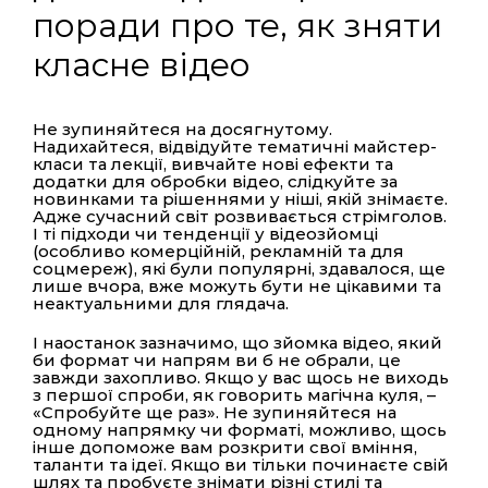
поради про те, як зняти
класне відео
Не зупиняйтеся на досягнутому.
Надихайтеся, відвідуйте тематичні майстер-
класи та лекції, вивчайте нові ефекти та
додатки для обробки відео, слідкуйте за
новинками та рішеннями у ніші, якій знімаєте.
Адже сучасний світ розвивається стрімголов.
І ті підходи чи тенденції у відеозйомці
(особливо комерційній, рекламній та для
соцмереж), які були популярні, здавалося, ще
лише вчора, вже можуть бути не цікавими та
неактуальними для глядача.
І наостанок зазначимо, що зйомка відео, який
би формат чи напрям ви б не обрали, це
завжди захопливо. Якщо у вас щось не виходь
з першої спроби, як говорить магічна куля, –
«Спробуйте ще раз». Не зупиняйтеся на
одному напрямку чи форматі, можливо, щось
інше допоможе вам розкрити свої вміння,
таланти та ідеї. Якщо ви тільки починаєте свій
шлях та пробуєте знімати різні стилі та