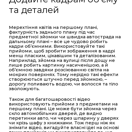
та деталей
Мерехтіння квітів на першому плані,
фактурність заднього плану під час
предметної зйомки чи швидка автострада на
дальньому плані – все це чудово робить
кадри об’ємними. Використовуйте такі
прийоми, щоб зробити зображення в кадрі
менш пласким, цікавішим та деталізованим.
Наприклад, зйомка на вулиці після дощу не
лише робить картинку насиченішою, а й
об’ємною завдяки розсіюванню світла на
мокрих поверхнях. Тому нерідко такі ефекти
створюються штучно перед зйомкою, –
дорогу поливають водою, чи волосся та тіло
зволожують.
Також для багатошаровості відео
використовують прийоми з предметами на
першому плані. Це може бути зйомка через
скло автомобільних дверей, де видно
перетинки авто, чи через шпарину у дверях
чи крізь шафу з книжками. Тож перш ніж як
знімати відео, вигадуйте власні ідеї на основі