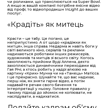
чи роликами, що транслюються на Super Bowl.
А якщо ж вашій компанії потрібне якісне відео
від профі, то
відеопродакшн
InLight до ваших
послуг.
«Крадіть» як митець
Красти – це табу. Це погано, це
неприпустимо. А от щодо «крадіжки як
митця», інша справа. Недарма ж навіть боги у
світі великого кіно, серіалів та реклами
надихаються роботами інших режисерів,
художників та митців зі всього світу. Когось
захоплюють прийоми Вуді Аллена, дехто
захоплюється динамічними переходами від
Гая Річі, а хтось робить у кадрі алюзію на
картину «Крик» Мунка чи на «Танець» Матісса.
І це прекрасно. Шукайте те, що вас надихає,
перш ніж, як зняти гарне відео, а потім
надавайте речам свого бачення та
інтерпретації у ньому. Головне правило у
такому підході до зйомок не копіювати, не
наслідувати, а надихатися.
Додайте кадрам об’єму