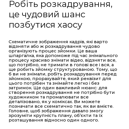
Робіть розкадрування,
це чудовий шанс
позбутися хаосу
Схематичне зображення кадрів, які варто
відзняти або ж розкадрування чудово
організують процес зйомки. Це ваша
шпаргалка, яка допоможе під час знімального
процесу красиво знімати відео, відзняти все,
що потрібно, не тримати в голові все і вся, а
ще робить зйомку структурованою. Тому, що
б ви не знімали, робіть розкадрування перед
зйомкою, прорахувайте, який реквізит для
цього потрібен та знімайте легко і без
затримок. Ще один важливий нюанс: для
створення розкадрування не потрібно бути
художником та промалювати все
деталізовано, як у коміксах. Ви можете
позначати все схематично так, як ви вмієте.
Головне, щоб зображення давало змогу
зрозуміти крупність плану, об’єкти та їх
розташування відносно один одного.