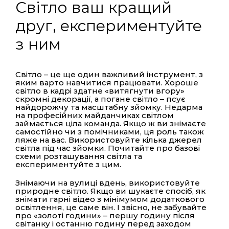
Світло ваш кращий
друг, експериментуйте
з ним
Світло – це ще один важливий інструмент, з
яким варто навчитися працювати. Хороше
світло в кадрі здатне «витягнути вгору»
скромні декорації, а погане світло – псує
найдорожчу та масштабну зйомку. Недарма
на професійних майданчиках світлом
займається ціла команда. Якщо ж ви знімаєте
самостійно чи з помічниками, ця роль також
ляже на вас. Використовуйте кілька джерел
світла під час зйомки. Почитайте про базові
схеми розташування світла та
експериментуйте з цим.
Знімаючи на вулиці вдень, використовуйте
природне світло. Якщо ви шукаєте спосіб, як
знімати гарні відео з мінімумом додаткового
освітлення, це саме він. І звісно, не забувайте
про «золоті години» – першу годину після
світанку і останню годину перед заходом